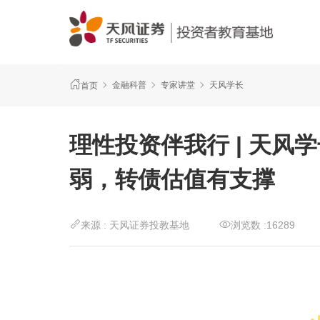
金融科普
专家讲堂
天风学长
首页
理性投资伴我行 | 天风学长
弱，转债估值有支撑
来源 :
天风证券投教基地
浏览数 :
16289