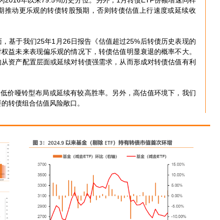
2016年以来79.5%历史分位。另外，1月转债ETF份额增速同样
期推动更乐观的转债转股预期，否则转债估值上行速度或延续收
面，基于我们25年1月26日报告《估值超过25%后转债历史表现的
对权益未来表现偏乐观的情况下，转债估值明显衰退的概率不大。
构从资产配置层面或延续对转债强需求，从而形成对转债估值有利
/中低价哑铃型布局或延续有较高胜率。另外，高估值环境下，我们
要的转债组合估值风险敞口。