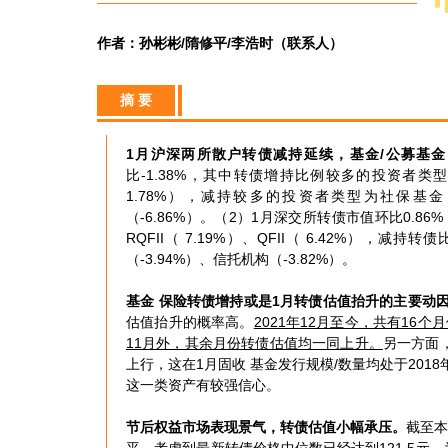
作者：孙彬彬/隋修平/李浩时（联系人）
摘 要
1月沪深两所散户转债减持延续，基金/公募基
比-1.38%，其中转债增持比例较多的投资者类型为
1.78%），减持较多的投资者类型为社保基金（
（-6.86%）。（2）1月深交所转债市值环比0.8
RQFII（ 7.19%）、QFII（ 6.42%），
（-3.94%）、信托机构（-3.82%）。
基金 保险转债增持或是1月转债估值抬升的主要动
估值抬升的概率高。
2021年12月至今，共有16
11月外，其余月份转债估值均一同上升。
另一方面，
上行，这在1月固收 基金发行规模/数量均处于20
这一类资产有较强信心。
节后权益市场表现景气，转债估值小幅承压。
截至本