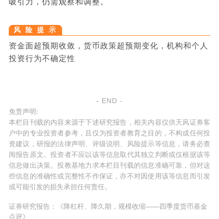
吸引力，仍需观察和调整。
风 险 提 示
资金面超预期收敛，货币政策超预期变化，机构和个人
投资行为不确定性
- END -
免责声明
:
本栏目刊载的内容来源于下述研究报告，相关内容仅供天风证券客
户中的专业投资者参考，且仅为投资者教育之目的，不构成任何投
资建议，研报的法律声明、评级说明、风险提示等信息，请务必查
阅报告原文。投资者不应以该等信息取代其独立判断或仅根据该等
信息做出决策。投教基地力求本栏目刊载的信息准确可靠，但对这
些信息的准确性或完整性不作保证，亦不对因使用该等信息而引发
或可能引发的损失承担任何责任。
证券研究报告：《降杠杆、降久期，规模收缩——四季度货币基金
点评》