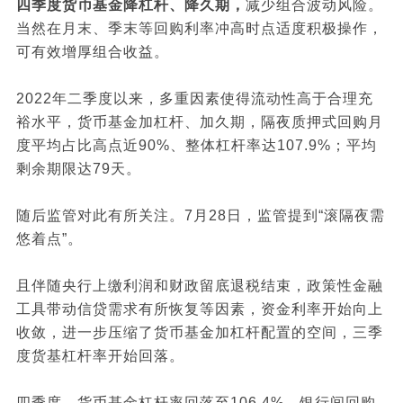
四季度货币基金降杠杆、降久期，
减少组合波动风险。
当然在月末、季末等回购利率冲高时点适度积极操作，
可有效增厚组合收益。
2022年二季度以来，多重因素使得流动性高于合理充
裕水平，货币基金加杠杆、加久期，隔夜质押式回购月
度平均占比高点近90%、整体杠杆率达107.9%；平均
剩余期限达79天。
随后监管对此有所关注。7月28日，监管提到“滚隔夜需
悠着点”。
且伴随央行上缴利润和财政留底退税结束，政策性金融
工具带动信贷需求有所恢复等因素，资金利率开始向上
收敛，进一步压缩了货币基金加杠杆配置的空间，三季
度货基杠杆率开始回落。
四季度，货币基金杠杆率回落至106.4%。银行间回购