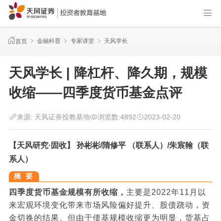
金融科普
专家讲堂
天风学长
首页
天风学长 | 降杠杆、降久期，规模
收缩——四季度货币基金点评
来源:
天风证券投教基地
浏览数:
4892
2023-02-20
【天风研究·固收】 孙彬彬/隋修平 （联系人）/朱宸翰
（联
系人）
摘 要
四季度货币基金规模有所收缩，
主要是2022年11月以
来宏观环境变化带来市场风险偏好提升、股债跷动，资
金切换的结果。但由于债基规模收缩更为明显，货基占