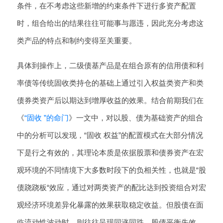
条件，在不考虑这些新增的约束条件下进行多资产配置
时，组合给出的结果往往可能事与愿违，因此充分考虑这
类产品的特点和制约变得至关重要。
具体到操作上，二级债基产品是在组合原有的信用债和利
率债等传统固收类持仓的基础上通过引入权益类资产和类
债券类资产后以期达到增厚收益的效果。结合前期我们在
《
“固收 ”的命门
》一文中，对以股、债为基础资产的组合
中的分析可以发现，“固收 权益”的配置模式在大部分情况
下是行之有效的，其理论本质是依据股票和债券资产在宏
观环境的不同情境下大多数时段下的负相关性，也就是“股
债跷跷板“效应，通过对两类资产的配比达到投资组合对宏
观经济环境差异化暴露的效果获取稳定收益。但股债在面
临流动性波动时，则往往呈现同涨同跌，股债平衡失效。