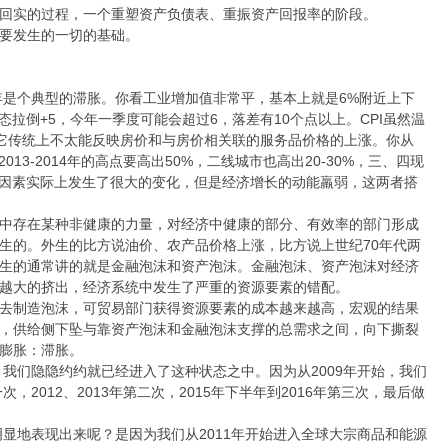
回实的过程，一个重塑资产负债表、重振资产回报率的阶段。
将要发生的一切的基础。
。
年是个典型的滞胀。你看工业增加值非常平，基本上就是6%附近上下
状态拉倒+5，今年一季度可能会超过6，落差有10个点以上。CPI虽然温
，它传统上不太能反映房价和与房价相关联的服务品价格的上涨。你从
013-2014年的高点要高出50%，二线城市也高出20-30%，三、四现
中价格因素实际上发生了很大的变化，但是经济增长的动能羸弱，这两者搭
中存在某种非健康的力量，对经济中健康的部分、有效率的部门形成
生的。外生的比方说油价、农产品价格上涨，比方说上世纪70年代两
生的通常讲的就是金融泡沫和资产泡沫。金融泡沫、资产泡沫对经济
越大的挤出，经济系统中发生了严重的资源要素的错配。
去制造泡沫，可贸易部门获得资源要素的成本越来越高，宏观的结果
，供给侧下坠与靠资产泡沫和金融泡沫支撑的总需求之间，向下撕裂
膨胀：滞胀。
，我们隐隐约约就已经进入了这种状态之中。因为从2009年开始，我们
，2012、2013年第二次，2015年下半年到2016年第三次，最后做
明显地表现出来呢？是因为我们从2011年开始进入全球大宗商品和能源