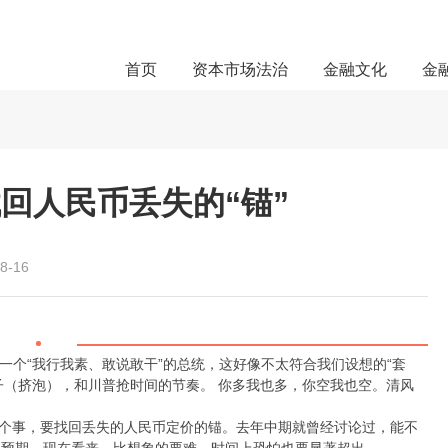
首页
资本市场法治
金融文化
金
回人民币丢失的“锚”
8-16
一个“我行我素、敢说敢干”的总统，这好像不太符合我们设想的“套
子（挤泡），和川普抢时间的节奏。 你多我也多，你空我也空。清风
只有一个事，要找回丢失的人民币定价的锚。去年中期就曾经讨论过，能不
值预期。现在看来，比想象的要难，时间上恐怕也要显著超出。