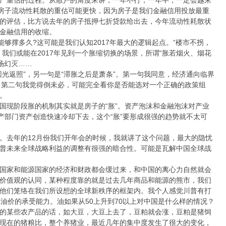
于房子流动性耗散的重估可能更快，因为房子是我们金融信用投放最重
的评估，比方说去年的房子抵押七折贷款给出去，今年流动性耗散状
金融信用的收缩。
能够撑多久?这可能是我们认知2017年最大的逻辑起点。“楼市不拐，
我们或能在2017年见到一个胀缩切换的场景，所谓“胀若烟火、烟花
场幻灭……
光返照”，另一句是“滞胀之后是萧条”。第一句我同意，经济通向临界
o si。第二句我觉得倒未必，可能完全看你是否能选对一个正确的政策组
。
国现阶段胀的机制其实就是房子的“胀”。资产泡沫和金融泡沫对产业
产部门资产创造快速冷却下去，这个“胀”要形成很强的趋势就不太可
。去年的12月份我们开年会的时候，我就讲了这个问题，最大的隐忧
普未来全球战略利益的调整有很强的暗合性。可能是瓦解中国全球战
国家和能源国家的经济和财政都会缓过来，和中国的离心力自然就会
价值观的认同，某种程度靠的就是过去几年商品和能源的熊市，我们
他们笼络在我们所设想的全球新秩序的框架内。我个人感觉川普有打
油价的承受能力。油如果从50上升到70以上对中国是什么样的情况？
的某些农产品的话，如大豆，大豆上去了，豆粕就会涨，豆粕是猪饲
现在的猪粮比，整个养猪业，最近几年的集中度发生了很大的变化，