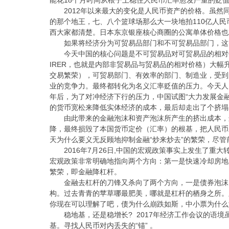
2012年以来最大的变化是人民币资产的价格。虽然
的那个地王，七、八个篮球场那么大一块地拍110亿人民
西大家都清楚。日本东京银座核心商圈的公寓单体价格也
如果将经济分为可贸易品部门和不可贸易品部门，这
今天中国的核心问题是不可贸易品对可贸易品的相对价格已经非常
IRER，也就是内部非贸易品与贸易品的相对价格）大
交易繁荣），可贸易部门、有效率的部门、制造业，受到
业的竞争力。最终都转化为名义汇率贬值的压力。
今天人
年后，为了对冲经济下行的压力，中国试图“大力发展金
的货币宽松来降低实体经济的成本，最后却走出了个挤塌
由此带来的金融泡沫和资产泡沫所产生的挤出成本，
降，最终损毁了本国货币定价（汇率）的根基，把人民币
天为什么要义无反顾地抑制金融“炒来炒去”的繁荣，尽管
2016年7月26日,中国的宏观政策事实上发生了重
宏观政策非常明确地指向两个方向：第一是快速冷却房地
繁荣，即金融降杠杆。
金融去杠杆的刀锋又杀向了两个方向，一是债券泡沫
构。过去青青的苹草哪最肥美，哪就是杠杆的栖身之所。
你现在可以理解了吧，债为什么崩跌如斯，中小票为什
稳地基，还是稳增长? 2017年经济工作会议的语
基。寻找人民币对内丢失的“锚” 。