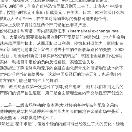
同是6.8的汇率，但资产价格恐怕早飙升到天上去了。上海去年中期拍
币，按照当时官定汇率6.7折成美元，在美国、日本、欧洲能买什么东
就6万人民币/平米，在中国对等物业标的价格可能要翻个倍。
实际上反映了资源在这两个部门错配已非常严重。
离谱，即内部实际汇率（internalreal exchange rate，
幅升值。大量的资源要素都被吸收到不可贸易部门创造泡沫（地产和金融
越来越严重的挤出。从而压制出口利润，侵蚀其科研能力，影响制造
民币汇率的问题事实上宣告了过去十年的金融改革路径的失败。2009
融创新，用金融创新去引导实体经济的转型”，试图用金融自由化推动
实体，动摇货币定价的负向反馈路径。实验宣告失败。
远远超过了降准降息和无序的金融自由化所带来的所谓融资成本的下
对内定价的“锚”都给丢失，这就中国所经历的过去五年，也是我们今
前方的路可能已是“钢丝上的舞蹈”。
大转向，政治局会议第一次提出了“抑制资产泡沫”。随后我们看到之后的
产部门的资产创生速度，第二是全面清理金融内部交易性资产创造的
，二是一二级市场联动的“资本游戏”对接的各种复杂的配资交易结
臃肿的交易结构的清理所带来的压力将长时间地在金融市场中蔓延，
么漫漫熊途，风格就是转化不了。
境虽然还是“稳中求进”，但这个稳的内涵可能已经发生了大的变化：稳地