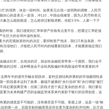
普式”的强势，休息一段时间。如果美元出现一波弱势的调整，人民币
最担心的是美元一直强，冲110，中国会很难受，因为人民币和美元
大象怎么能抢跑道，怎么抢得过豺狼虎豹。你贬3-5%，人家一下子
破裂的时候，我们感觉到汇率和资产价格有点笼不住，想通过汇率贬值
果产生巨大的全球外溢性效应。
出重大的宏观政策转向的决定，要抑制资产泡沫，我们只有这条路，中
有压缩他们，才能把人民币对内的锚重新找回来，才能重新稳定我们
择。
金融去杠杆，去泡沫的话，就会给金融投资带来一个困扰，我们会不
释放的过程，这种释放会不会给风险偏好和风险溢价带来显著的冲
把过去两年半的债市升幅全部跌掉，套利交易结构所累积的市场脆弱性多
一阶段基本达到了效果，极端不健康的“央行信仰”和“央行绑架”被打
不得赶紧脱离苦海；但第二阶段才是个真正复杂的技术活，我们要在
是要为未来构建严厉的金融监管体系来约束影子银行的信用创造，这
有紧的感觉是不可能的，没有痛苦是不可能。客观上讲，这是一场“钢
长征的第一步，后面非标的融资里还存在更为复杂的杠杆结构，比方说