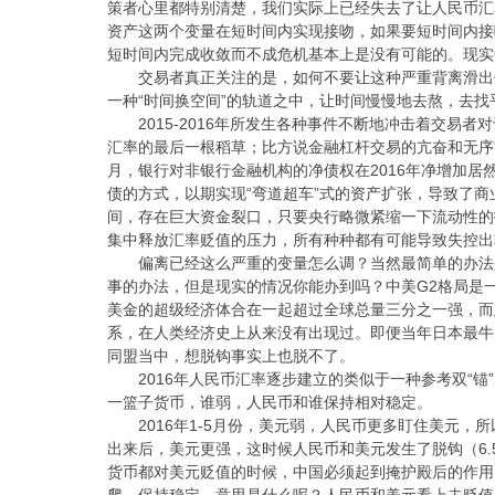
策者心里都特别清楚，我们实际上已经失去了让人民币汇
资产这两个变量在短时间内实现接吻，如果要短时间内接
短时间内完成收敛而不成危机基本上是没有可能的。现实
交易者真正关注的是，如何不要让这种严重背离滑出
一种“时间换空间”的轨道之中，让时间慢慢地去熬，去
2015-2016年所发生各种事件不断地冲击着交易
汇率的最后一根稻草；比方说金融杠杆交易的亢奋和无序繁
月，银行对非银行金融机构的净债权在2016年净增加居
债的方式，以期实现“弯道超车”式的资产扩张，导致了
间，存在巨大资金裂口，只要央行略微紧缩一下流动性的
集中释放汇率贬值的压力，所有种种都有可能导致失控出
偏离已经这么严重的变量怎么调？当然最简单的办法
事的办法，但是现实的情况你能办到吗？中美G2格局是一
美金的超级经济体合在一起超过全球总量三分之一强，而
系，在人类经济史上从来没有出现过。即便当年日本最牛
同盟当中，想脱钩事实上也脱不了。
2016年人民币汇率逐步建立的类似于一种参考双“
一篮子货币，谁弱，人民币和谁保持相对稳定。
2016年1-5月份，美元弱，人民币更多盯住美元
出来后，美元更强，这时候人民币和美元发生了脱钩（6
货币都对美元贬值的时候，中国必须起到掩护殿后的作用
爬，保持稳定，意思是什么呢？人民币和美元看上去贬值