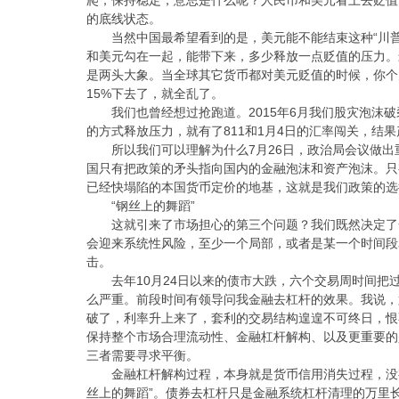
的底线状态。
当然中国最希望看到的是，美元能不能结束这种“川
和美元勾在一起，能带下来，多少释放一点贬值的压力。
是两头大象。当全球其它货币都对美元贬值的时候，你个
15%下去了，就全乱了。
我们也曾经想过抢跑道。2015年6月我们股灾泡沫
的方式释放压力，就有了811和1月4日的汇率闯关，结
所以我们可以理解为什么7月26日，政治局会议做
国只有把政策的矛头指向国内的金融泡沫和资产泡沫。只
已经快塌陷的本国货币定价的地基，这就是我们政策的选
“钢丝上的舞蹈”
这就引来了市场担心的第三个问题？我们既然决定了
会迎来系统性风险，至少一个局部，或者是某一个时间段
击。
去年10月24日以来的债市大跌，六个交易周时间
么严重。前段时间有领导问我金融去杠杆的效果。我说，第
破了，利率升上来了，套利的交易结构遑遑不可终日，恨
保持整个市场合理流动性、金融杠杆解构、以及更重要的
三者需要寻求平衡。
金融杠杆解构过程，本身就是货币信用消失过程，没
丝上的舞蹈”。债券去杠杆只是金融系统杠杆清理的万里