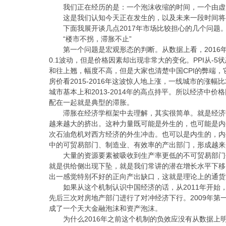
我们正在经历的是：一个泡沫收缩的时间，一个由虚
这是我们认知今天正在发生的，以及未来一段时间
下面我展开谈几点2017年市场比较担心的几个问题
“楼市不拐，滞胀不止”
第一个问题是宏观形态的判断。从数据上看，2016
0.1波动，但是价格因素却出现非常大的变化。PPI从-5
和往上翘，幅度不高，但是大家也清楚中国CPI的弊端
房价看2015-2016年这波惊人地上涨，一线城市的涨幅比2
城市基本上和2013-2014年的高点持平。所以经济
配在一起就是典型的滞胀。
滞胀在经济学框架中去理解，其实很简单。就是经济
越来越大的挤出。这种力量既可能是外生的，也可能是内
次石油危机对西方经济的外生冲击。也可以是内生的，内
中的可贸易部门、制造业、有效率的产出部门，形成越来
大量的资源要素被吸收到生产率更低的不可贸易部门
就是供给侧出现下坠，就是我们常讲的潜在增长水平下移
出一感觉特别不好的正向产出缺口，这就是理论上的通货
如果从这个机制认识中国经济的话，从2011年开始
先后三次对房地产部门进行了对冲经济下行。2009年第一次
成了一个天大金融泡沫和资产泡沫。
为什么2016年之前这个机制的负效应没有从数据上