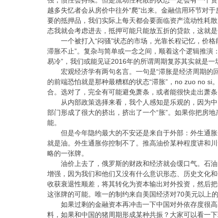
越多失忆者会从房价中往外“爬”出来。金融信用环节对
要的抵押品，我们实际上每天都会要面临资产流动性耗散
态我就会考虑进去，抵押可能只能放五折的贷款，这就是
一个被打入“闷骚”状态的市场，光靠长程记忆，价格
滞胀不止”。复杂与简单或一念之间，顺着这个逻辑推演：
易冷”，我们或能见证2016年的所谓周期复苏其实就是一
宏观经济学有两句名言。一句是“滞胀是经济周期的回
的前端恐怕就是那种最糟糕的状态“滞胀”，no zuo n
合。选对了，完全有可能避免萧条，或者能很快走出萧条
从内部政策选择来看，我个人感知是乐观的，因为中
部门形成了很大的挤出，挤出了一个“胀”。如果你把房地
能。
但是今年隐约最大的不安还是来自于外部：外生通胀
就是油。外生通胀你控制不了。推高油价某种程度讲和川
略的一张牌。
油价上去了，俄罗斯的财政和经济就会缓口气。石油
增强，因为我们和他们又没有什么意识形态、历史文化和
收获衰退性顺差，将其转化为资本输出对外投资，然后把
这张牌的可能。唯一的制约来自美国经济对70美元以上的
如果过剩的金融资本再冲击一下中国对外依存度很高
料，如果和中国的猪周期形成某种共振？大家可以看一下