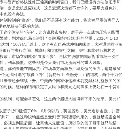
率与资产价格快速修正偏离的时间窗口，我们已经没有办法使汇率和
吻一定是危机反应模式，这是宏观决策者不允许的，要尽力避免的。
中也没有办法。
体制控制的“轨道”，我们是不是还有这个能力，将这种严重偏离导入
找平稳地解决问题的方法。
者对于这个体制的“信任”，比方说楼市失控，房子差一点成为压垮人民币
荣，刚才徐忠局长讲到了金融系统内部杠杆的严重，2016年1-10
然达到了10万亿元以上，这个有点自杀式冲锋的味道，这种通过同业负
商业银行与央行之间、城商行和大型银行之间、银行和非银行机构之
投放，市场立刻就会“血溅五步”；再比方说想在国际货币市场一次性
轨，列车倾覆。这些都是今天我们市场所面对的重大风险。
是，你如果能在国际货币市场单方面释放汇率贬值的压力，这是最省
个无法回避的“镜像互补”（贸易分工-金融分工）的结构，两个十万亿
且未来还会继续上升。中美两个国家像这样水乳交融和利益攸关的关
的时候。这样的结构决定了人民币和美元之间事实上仍处在一个货币
锚”的机制，可能会常态化，这是两个超级大国博弈下来的结果。美元和
，所以篮子货币贬值了6%，6月份以后，英国脱欧，美元逐步走强，川普
.5到7），但这种脱钩显然是受到货币同盟强约束的，也就是说当全球
，必须走到最后面，让其他人先贬值，所以你的篮子货币就只能横
，但是人民币和其他货币要保持升值状态，这可能是另一方能够接受