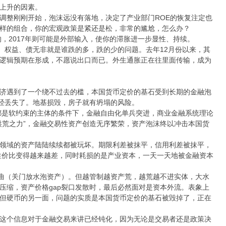
上升的因素。
调整刚刚开始，泡沫远没有落地，决定了产业部门ROE的恢复注定也
样的组合，你的宏观政策是紧还是松，非常的尴尬，怎么办？
的，2017年则可能是外部输入，使你的滞胀进一步显性、持续。
。权益、债无非就是谁跌的多，跌的少的问题。去年12月份以来，其
逻辑预期在形成，不愿说出口而已。外生通胀正在往里面传输，成为
济遇到了一个绕不过去的槛，本国货币定价的基石受到长期的金融泡
已经丢失了。地基损毁，房子就有坍塌的风险。
处都是软约束的主体的条件下，金融自由化单兵突进，商业金融系统理论
洪荒之力”，金融交易性资产创造无序繁荣，资产泡沫终以冲击本国货
领域的资产陆陆续续都被玩坏。期限利差被抹平，信用利差被抹平，
性价比变得越来越差，同时耗损的是产业资本，一天一天地被金融资本
扭曲（关门放水泡资产）。但越管制越资产荒，越荒越不进实体，大水
压缩，资产价格gap裂口发散时，最后必然面对是资本外流。表象上
但硬币的另一面，问题的实质是本国货币定价的基石被毁掉了，正在
这个信息对于金融交易来讲已经钝化，因为无论是交易者还是政策决