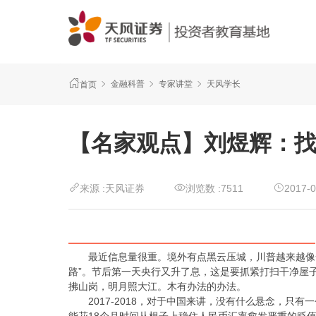
金融科普
专家讲堂
天风学长
首页
【名家观点】刘煜辉：找
来源 :
天风证券
浏览数 :
7511
2017-0
最近信息量很重。境外有点黑云压城，川普越来越像
路”。节后第一天央行又升了息，这是要抓紧打扫干净屋
拂山岗，明月照大江。木有办法的办法。
2017-2018，对于中国来讲，没有什么悬念，
能花18个月时间从根子上稳住人民币汇率愈发严重的贬