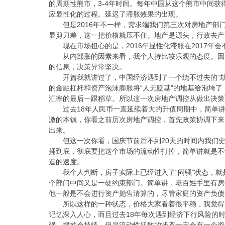
的周期性熊市，3-4年时间。每年中国从这个熊市中间
应显性化的过程。延迟了滞胀效果的出现。
但是2016年不一样，需求端我们第三次对房地产
显剪刀差，这一把价格就压不住。地产是源头，行政去产
现在市场担心的是，2016年显性化滞胀在2017年
从内部胀的因素来看，我个人持比较乐观的态度。因
的信息，决策异常坚决。
开篇我就讲过了，中国经济遇到了一个绕不过去的“劫
的金融杠杆和资产泡沫膨胀将“人无贬基”的地基给泡垮
汇率的最后一跟稻草。所以这一次房地产调控从做出决策
过去18年人民币一直延续着大的升值周期中，简单
激的本钱，你看之前历次房地产调控，首先政策协调下来
出来。
但这一次你看，国庆节前后不到20天的时间内我们
捅到底，彻底要把这个市场的流动性打掉，简单讲就是不
造的速度。
我个人判断，房子实际上已经进入了“闷骚”状态，
个部门中间又是一硬约束部门。简单讲，老百姓手里有房
他一般是不会进行资产抛售清算的，尽管家庭的资产负债
所以这样的一种状态，价格大家看着很平稳，我觉得
记忆深入人心，而且过去18年每次遇到经济下行风险的
强，惯性会持续。但是流动性耗散的状态一定会有一个资