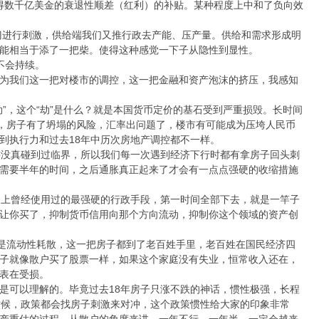
获得数千亿美金的衰退性顺差（红利）的补贴。某种程度上中和了负向效
部门进行刺激，供给端我们又推行政去产能、压产量。供给和需求形成明
能相当于添了一把柴。使得这种感觉一下子从隐性到显性。
会不会持续。
为我们这一把对楼市的调控，这一把金融和资产泡沫的挤压，我感知
”，这个“劫”是什么？就是本国货币定价的基石受到严重损毁。长时间
了，房子有了坍塌的风险，汇率出问题了，楼市有可能成为压垮人民币
到执行力和过去18年中历次房地产调控都不一样。
讲没真碰到过临界，所以我们每一次遇到经济下行时都有拿房子回头刺
需要半年的时间，之后通胀真正起来了才会有一点点强硬的收缩措施
史上曾经使用过的最强硬的行政手段，第一时间全部下去，就是一竿子
让你买了，抑制货币信用向那个方向流动，抑制你这个领域的资产创
就是流动性耗散，这一把房子都到了老百姓手里，老百姓在国民经济四
子就像散户买了股票一样，如果这个家庭没有失业，恒常收入还在，
表在受损。
是可以理解的。毕竟过去18年房子只涨不跌的神话，惯性极强，长程
时候，政策都会找房子刺激来对冲，这个政策惯性给大家的印象非常
产重估的过程。从散户的角度来讲，一年不行，一年半，一定会越来