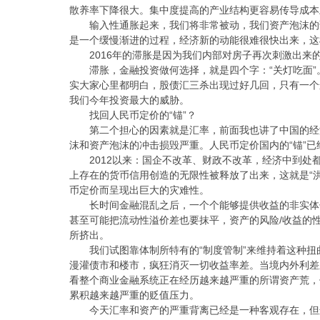
散养率下降很大。集中度提高的产业结构更容易传导成本
输入性通胀起来，我们将非常被动，我们资产泡沫的
是一个缓慢渐进的过程，经济新的动能很难很快出来，这
2016年的滞胀是因为我们内部对房子再次刺激出来
滞胀，金融投资做何选择，就是四个字：“关灯吃面”
实大家心里都明白，股债汇三杀出现过好几回，只有一个
我们今年投资最大的威胁。
找回人民币定价的“锚”？
第二个担心的因素就是汇率，前面我也讲了中国的经
沫和资产泡沫的冲击损毁严重。人民币定价国内的“锚”
2012以来：国企不改革、财政不改革，经济中到
上存在的货币信用创造的无限性被释放了出来，这就是“
币定价而呈现出巨大的灾难性。
长时间金融混乱之后，一个个能够提供收益的非实体
甚至可能把流动性溢价差也要抹平，资产的风险/收益的
所挤出。
我们试图靠体制所特有的“制度管制”来维持着这种
漫灌债市和楼市，疯狂消灭一切收益率差。当境内外利差
看整个商业金融系统正在经历越来越严重的所谓资产荒，
累积越来越严重的贬值压力。
今天汇率和资产的严重背离已经是一种客观存在，但