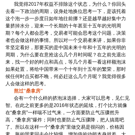
我觉得2017年权益不排除这个状态，为什么？你回头
去看一下政治的周期，设身处地换位思考一下，是该托着
这个泡一步一步度日如年地往前挪？还是越早越好集中力
量挤掉水分，迎来一个长期的十年甚至十五年的光明周
期？每个人都会思考，交易者可能会思考这个问题，决策
者也会做这样的事情。所以对一个交易者来讲，如果你非
常坚定看好，那要买的是中国未来十年和十五年的光明的
周期，为什么要在意抢这么几个月时间呢？在之前先退出
来，找一个好的时点和高点，等几个月看一看这样额泡沫
如果处置，将给中国带来一个十年到十五年的繁荣，那时
候任何时点买都不晚，何必赶这么几个月呢？我觉得很多
人会做这样的思考。
熬过“桑拿房”
会有一个什么样的挤泡沫选择，大家可以思考，见仁见
智。在此之前更多的是2016年状态的延续，打个比方就像
在“桑拿房”一样喘不过气来，一方面要防止气压骤然升
高，“桑拿房”爆炸；同时也要防止气压骤降，把人搞蔫吧
了。所以在这样一个“桑拿房”里做交易是很闷的，价格因
素、胀的因素回去会比较慢，增加值的动能本身就差，大