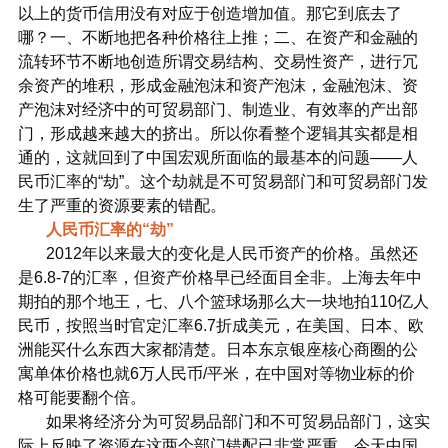
以上的货币信用没有对应于创造增加值。那它到底去了
哪？一、不断地把各种价格往上推；二、在资产和金融的
流转环节不断地创造所谓交易结构、交易性资产，进行冗
余资产的堆积，形成金融泡沫和资产泡沫，金融泡沫、资
产泡沫对经济中的可贸易部门、制造业、有效率的产出部
门，形成越来越大的挤出。所以你看整个逻辑其实都是相
通的，这就回到了中国宏观所面临的最基本的问题——人
民币汇率的“劫”。这个劫就是不可贸易部门和可贸易部门发
生了严重的资源要素的错配。
人民币汇率的“劫”
2012年以来最大的变化是人民币资产的价格。虽然还
是6.8-7的汇率，但资产价格早已经面目全非。上海去年中
期拍的那个地王，七、八个篮球场那么大一块地拍110亿人
民币，按照当时官定汇率6.7折成美元，在美国、日本、欧
洲能买什么东西大家都清楚。日本东京银座核心商圈的公
寓单体价格也就6万人民币/平米，在中国对等物业标的价
格可能要翻个倍。
如果将经济分为可贸易品部门和不可贸易品部门，这实
际上反映了资源在这两个部门错配已非常严重。今天中国