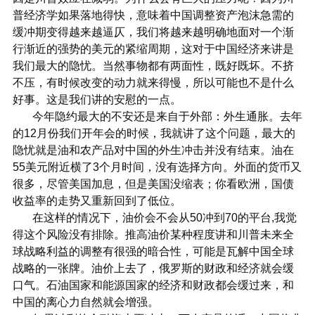
普经济学如果落地得快，意味着中国调整资产泡沫急需的
缓冲期变得越来越逼仄，我们将越来越明确地面对一个渐
行渐近的强势的美元的紧缩周期，这对于中国经济来讲是
我们最大的隐忧。当然事物都有两面性，既好既坏。不挤
不压，有时候改变的动力就来得慢，所以可能也不是什么
好事。这是我们讲的安慰的一点。
今年隐约最大的不安还是来自于外部：外生通胀。去年
的12月份我们开年会的时候，我就讲了这个问题，最大的
隐忧就是油和农产品对中国的外生冲击并没有结束。油在
55美元附近横了3个月时间，没有选择方向。外面的货币又
很多，尽管美国加息，但是美国没缩表；你看欧洲，国债
收益率的走势又重新回到了低位。
在这样的情况下，油价会不会从50冲到70的平台,我觉
得这个风险没有排除。推高油价某种程度讲和川普未来全
球战略利益的调整有很强的暗合性，可能是瓦解中国全球
战略的一张牌。油价上去了，俄罗斯的财政和经济就会缓
口气。石油国家和能源国家的经济和财政都会缓过来，和
中国的离心力自然就会增强。