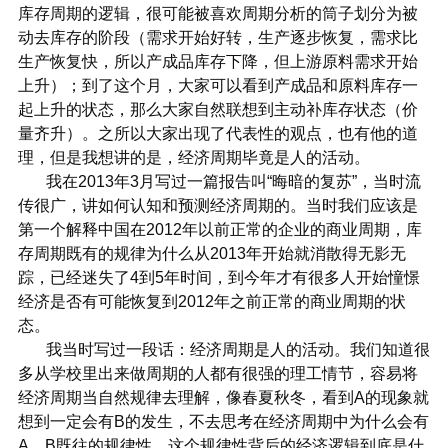
库存周期的逻辑，很可能被喜欢周期分析的筒子划分为被
动去库存的阶段（需求开始好转，生产逐步恢复，需求比
生产恢复快，所以产成品库存下降，但上游原料需求开始
上升）；到了这个月，大家可以看到产成品和原料库存一
起上升的状态，那么大家自然联想到主动补库存状态（价
量齐升）。之所以大家出现了代表性的观点，也有他的道
理，但是我想讲的是，经济周期毕竟是人的活动。
我在2013年3月写过一篇报告叫“晦暗的复苏”，当时流
传很广，讲如何认知和预测经济周期的。当时我们应该是
第一个解释中国在2012年以前正常的企业的商业周期，库
存周期既有的规律为什么从2013年开始就消散得无影无
踪，已经迷失了4到5年时间，到今年才有很多人开始憧憬
经济是否有可能恢复到2012年之前正常的商业周期的状
态。
我当时写过一段话：经济周期是人的活动。我们知道很
多从学校里出来做周期的人都有很强的理工情节，容易将
经济周期当自然规律去理解，像春夏秋冬，看到A的现象就
想到一定会有B的发生，不去思考在经济周期中为什么会有
A、B既往的规律性，这个规律性背后的经济逻辑到底是什