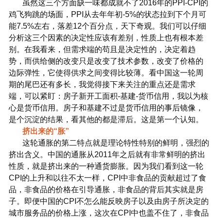
虽然这三个方面缺一味都成就不了2016年的PPI-CPI的
鸡飞狗跳的场面，PPI从去年年初-5%的状态拉到下个月可
能7.5%左右，落差12个百分点，天下奇观。我们可以仔细
分析这三个因素的决定性应该有差别，性质上也有根本差
别。在我看来，但需求端的苟且是决定性的，决定着趋
势，而供给侧的改变只是改变了技术参数，改变了价格的
边际弹性，它使得供求之间变得比较薄。看中国这一轮周
期的尾巴还有多长，我觉得接下来关注的重点还是需求
端，可以紧盯：房子新开工面积-基建-货币信用，我以为核
心是货币信用。房子和基建不过是货币信用的事后镜像，
是个沉淀的结果，看其他的都是滞后。这是第一个认知。
挤出来的“胀”
这轮通胀的第二特点就是理论特性特别的鲜明，强烈的
挤出含义。中国的通胀从2011年之后就有非常鲜明的挤出
性质，就是挤出来的一种通货膨胀。因为我们看到这一轮
CPI的上升和以往不太一样，CPI中非食品的贡献超过了食
品，非食品的价格在引导通胀，非食品的背后其实就是房
子。即便中国的CPI不怎么能反映房子以及由房子所决定的
城市服务品的价格上涨，这次在CPI中也盖不住了，非食品