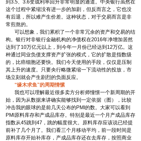
到3.5、3.6变成利率回升非常明显的通道。中央银行虽然在
这个过程中紧缩没有进一步的加剧，但反而言之，它也没
有后退，所以难产生价差。这种状态，对于交易而言是非
常煎熬的。
可以想象，我们累积了一个非常冗余的资产和交易的结
构。银行对非银行金融机构的净债权在2016年净增加居然
达到了10万亿元以上，到今年一月份已经达到12万亿。这
种通过同业负债支撑资产扩张的模式，它的扩散是指数级
的，比癌细胞还要快。我们今天使用的手段，仅仅是压制
其上升的速度。只要央行略微紧缩一下流动性的投放，市
场立刻就会产生剧烈的负面反应。
“缘木求鱼”的周期情愫
我也可以理解最近很多卖方分析师憧憬一个新周期的开
始，因为从数据来讲确实能够找到一定依据（图），比较
冲击我的眼球的是前几天公布的PMI的数。大家可以看到
PMI原料库存和产成品库存。特别是最近一个月产成品库存
指数从45跳到47，跳的幅度很大。原料库存应该说已经提
前补了几个月了。我们看三个月移动平均，前一段时间是
原料库存开始补库存，产成品库存还在去库存，按照商业