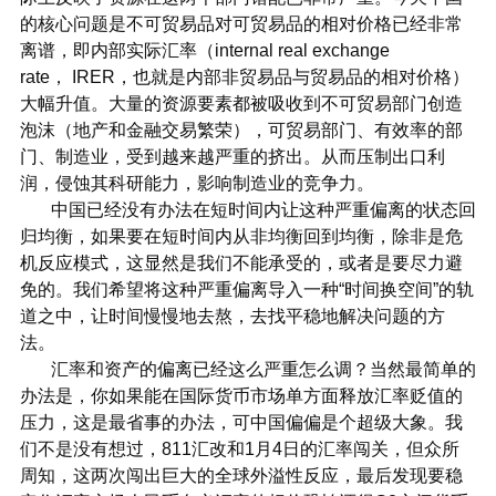
的核心问题是不可贸易品对可贸易品的相对价格已经非常
离谱，即内部实际汇率（internal real exchange
rate， IRER，也就是内部非贸易品与贸易品的相对价格）
大幅升值。大量的资源要素都被吸收到不可贸易部门创造
泡沫（地产和金融交易繁荣），可贸易部门、有效率的部
门、制造业，受到越来越严重的挤出。从而压制出口利
润，侵蚀其科研能力，影响制造业的竞争力。
中国已经没有办法在短时间内让这种严重偏离的状态回
归均衡，如果要在短时间内从非均衡回到均衡，除非是危
机反应模式，这显然是我们不能承受的，或者是要尽力避
免的。我们希望将这种严重偏离导入一种“时间换空间”的轨
道之中，让时间慢慢地去熬，去找平稳地解决问题的方
法。
汇率和资产的偏离已经这么严重怎么调？当然最简单的
办法是，你如果能在国际货币市场单方面释放汇率贬值的
压力，这是最省事的办法，可中国偏偏是个超级大象。我
们不是没有想过，811汇改和1月4日的汇率闯关，但众所
周知，这两次闯出巨大的全球外溢性反应，最后发现要稳