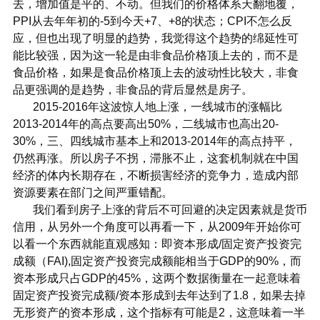
去，增加值是平的、不动。但我们的价格体系天翻地覆，
PPI从去年年初的-5到今天+7、+8的状态；CPI不怎么反
应，但也出现了明显的趋势，我觉得这个趋势的绵延性可
能比较强，因为这一轮是由非食品价格顶上去的，而不是
食品价格，如果是食品价格顶上去的波动性比较大，非食
品更强调的是趋势，非食品的背后显然是房子。
2015-2016年这波惊人地上涨，一线城市的涨幅比
2013-2014年的高点要高出50%，二线城市也高出20-
30%，三、四线城市基本上和2013-2014年的高点持平，
仍然再涨。所以房子不拐，滞胀不止，这套机制就在中国
经济的体内长期存在，不断损害经济的竞争力，造成内部
资源要素在部门之间严重错配。
我们看到房子上涨的背后不可回避的决定因素就是货币
信用，从另外一个角度可以再看一下，从2009年开始你可
以看一个东西就能直观感知：即资本形成/固定资产投资完
成额（FAI),固定资产投资完成额能相当于GDP的90%，而
资本形成只占GDP的45%，这两个数据衡量在一起意味着
固定资产投资完成额/资本形成到去年达到了1.8，如果去掉
无形资产的资本形成，这个指标有可能是2，这意味着一半