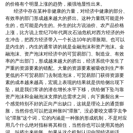
的价格有个明显上涨的趋势，顽强地显性出来。
经济中存在某种非健康的力量，对经济中健康的部分、
有效率的部门形成越来越大的挤出。这种力量既可能是外
生的，也可能是内生的。外生的比方说油价、农产品价格
上涨，比方说上世纪70年代两次石油危机对西方经济的外
生冲击，把西方经济带入一个长达10年的滞胀期。也可以
是内生的，内生的通常讲的就是金融泡沫和资产泡沫。金
融泡沫、资产泡沫对经济中的可贸易部门、制造业、有效
率的产出部门，形成越来越大的挤出，经济系统中发生了
严重的资源要素的错配。大量的资源要素被吸收到生产率
更低的不可贸易部门去制造泡沫，可贸易部门获得资源要
素的成本越来越高，宏观上表现的结果就是供给侧出现下
坠，就是我们常讲的潜在增长水平下移，供给侧下坠与靠
资产泡沫和金融泡沫支撑的总需求之间，向下撕裂出来一
个感觉特别不好的正向产出缺口，这就是理论上的通货膨
胀，当然你也可以把这种胀叫“滞胀”。没必要咬文嚼字去争
论“滞胀”这个词，它的内涵是一种胀的形成机制，不是对应
用几个什么绝对指标将其框住，当然你也可以使用其他的
词，叫挤出来的胀。如果从这个机制认识中国经济的话，