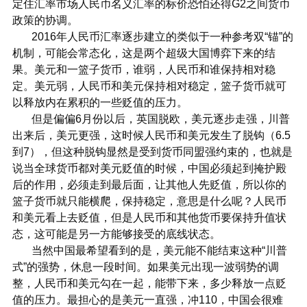
定住汇率市场人民币名义汇率的标价恐怕还得G2之间货币
政策的协调。
2016年人民币汇率逐步建立的类似于一种参考双“锚”的
机制，可能会常态化，这是两个超级大国博弈下来的结
果。美元和一篮子货币，谁弱，人民币和谁保持相对稳
定。美元弱，人民币和美元保持相对稳定，篮子货币就可
以释放内在累积的一些贬值的压力。
但是偏偏6月份以后，英国脱欧，美元逐步走强，川普
出来后，美元更强，这时候人民币和美元发生了脱钩（6.5
到7），但这种脱钩显然是受到货币同盟强约束的，也就是
说当全球货币都对美元贬值的时候，中国必须起到掩护殿
后的作用，必须走到最后面，让其他人先贬值，所以你的
篮子货币就只能横爬，保持稳定，意思是什么呢？人民币
和美元看上去贬值，但是人民币和其他货币要保持升值状
态，这可能是另一方能够接受的底线状态。
当然中国最希望看到的是，美元能不能结束这种“川普
式”的强势，休息一段时间。如果美元出现一波弱势的调
整，人民币和美元勾在一起，能带下来，多少释放一点贬
值的压力。最担心的是美元一直强，冲110，中国会很难