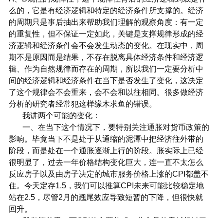
么的，它是有经济逻辑和特定的经济条件所支撑的。经济
的周期只是事后抽出来帮助我们理解的观察角度：有一定
的重复性，但不保证一定如此，关键是支撑规律形成的经
济逻辑和经济条件会不会发生动态的变化。在现实中，周
期不是原因而是结果，不存在脱离具体经济条件和经济逻
辑、作为自然规律而存在的周期，所以我们一定要分析中
间的经济逻辑和经济条件在当下是否发生了变化，这决定
了这个规律会不会重来，会不会和以往相同。很多做经济
分析的研究者经常犯这样缘木求鱼的错误。
我讲两个可能的变化：
一、在当下这个情况下，要特别关注通胀对货币政策的
影响。毕竟当下不是处于从通缩的泥潭中把经济往外带的
阶段，而是处在一个通胀逐渐上行的阶段。胀实际上已经
很明显了，过去一年价格结构变化巨大，连一直不太怎么
反应房子以及由房子决定的城市服务价格上涨的CPI都盖不
住。今天定存1.5，我们可以推算CPI未来可能比较稳定地
站在2.5，尽管2月的翘尾效应导致短暂的下降，但很快就
回升。