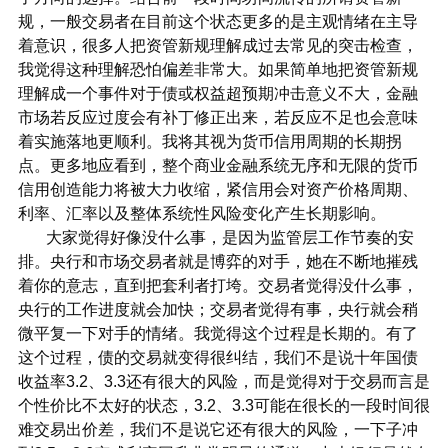
规，一般交易者在目前这个状态更多的是主观情绪在主导
着意识，很多人把资管新规理解成过去常见的突击检查，
我觉得这种理解恐怕偏差非常大。如果简单地把资管新规
理解成一个事件对于债或权益超预期冲击意义不大，金融
市场若反应过度会有补丁修正出来，若反应不足也会意味
着实施落地更顺利。我将其视为货币信用周期的长期拐
点。更多地应看到，整个商业金融系统无序和无限的货币
信用创造能力将被大力收缩，紧信用会对资产价格周期、
利率、汇率以及整体系统性风险变化产生长期影响。
大家觉得好像没什么事，是因为监管层工作节奏的安
排。央行和市场交易者就是博弈的对手，她在不断地摧残
着你的意志，直到把套利者打垮。交易者觉得没什么事，
央行的工作进度就会加快；交易者觉得有事，央行就会稍
微平复一下对手的情绪。我觉得这个过程是长期的。有了
这个过程，债的交易就变得很纠结，我们不是说十年国债
收益率3.2、3.3还有很大的风险，而是觉得对于交易而言是
个性价比不太好的状态，3.2、3.3可能在很长的一段时间很
难交易出价差，我们不是说它还有很大的风险，一下子冲