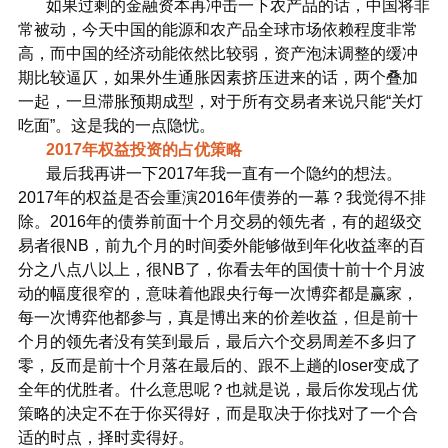
如果过剩的金融资本再冲击一下农产品的话，中国将非
常被动，今天中国的能源和农产品全球市场依赖程度非常
高，而中国的经济动能依然比较弱，资产泡沫调整的缓冲
期比较逼仄，如果外生通胀因素挤压进来的话，两个叠加
一起，一旦滞胀预期成型，对于所有交易者来说只能“关灯
吃面”。这是我的一点隐忧。
2017年权益投资的占优策略
最后我再讲一下2017年我一直有一个隐约的想法。
2017年的权益是否会重演2016年债券的一幕？我觉得不排
除。2016年的债券前面十个月交易的领先者，有的超级交
易者很NB，前九个月的时间委外能够做到年化收益率的百
分之八点八以上，很NB了，你看去年的国债十前十个月波
动的幅度很窄的，意味着他跟央行每一次博弈都是赢家，
每一次博弈他都参与，真是博出来的价差收益，但是前十
个月的领先者没有笑到最后，最后六个交易周差不多归了
零，反而是前十个月落在最后的、跟不上趟的loser变成了
全年的优胜者。什么意思呢？也就是说，最后你发现占优
策略的决定不在于你买得好，而是取决于你找对了一个合
适的时点，择时卖得好。