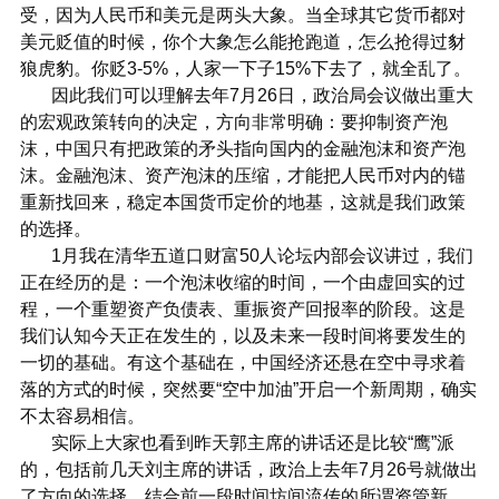
受，因为人民币和美元是两头大象。当全球其它货币都对
美元贬值的时候，你个大象怎么能抢跑道，怎么抢得过豺
狼虎豹。你贬3-5%，人家一下子15%下去了，就全乱了。
因此我们可以理解去年7月26日，政治局会议做出重大
的宏观政策转向的决定，方向非常明确：要抑制资产泡
沫，中国只有把政策的矛头指向国内的金融泡沫和资产泡
沫。金融泡沫、资产泡沫的压缩，才能把人民币对内的锚
重新找回来，稳定本国货币定价的地基，这就是我们政策
的选择。
1月我在清华五道口财富50人论坛内部会议讲过，我们
正在经历的是：一个泡沫收缩的时间，一个由虚回实的过
程，一个重塑资产负债表、重振资产回报率的阶段。这是
我们认知今天正在发生的，以及未来一段时间将要发生的
一切的基础。有这个基础在，中国经济还悬在空中寻求着
落的方式的时候，突然要“空中加油”开启一个新周期，确实
不太容易相信。
实际上大家也看到昨天郭主席的讲话还是比较“鹰”派
的，包括前几天刘主席的讲话，政治上去年7月26号就做出
了方向的选择。结合前一段时间坊间流传的所谓资管新