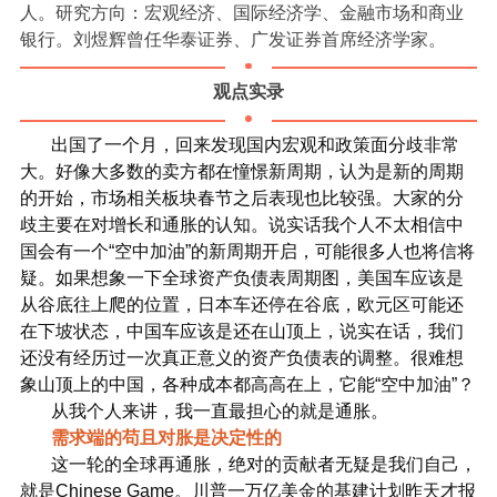
人。研究方向：宏观经济、国际经济学、金融市场和商业
银行。刘煜辉曾任华泰证券、广发证券首席经济学家。
观点实录
出国了一个月，回来发现国内宏观和政策面分歧非常
大。好像大多数的卖方都在憧憬新周期，认为是新的周期
的开始，市场相关板块春节之后表现也比较强。大家的分
歧主要在对增长和通胀的认知。说实话我个人不太相信中
国会有一个“空中加油”的新周期开启，可能很多人也将信将
疑。如果想象一下全球资产负债表周期图，美国车应该是
从谷底往上爬的位置，日本车还停在谷底，欧元区可能还
在下坡状态，中国车应该是还在山顶上，说实在话，我们
还没有经历过一次真正意义的资产负债表的调整。很难想
象山顶上的中国，各种成本都高高在上，它能“空中加油”？
从我个人来讲，我一直最担心的就是通胀。
需求端的苟且对胀是决定性的
这一轮的全球再通胀，绝对的贡献者无疑是我们自己，
就是Chinese Game。川普一万亿美金的基建计划昨天才报