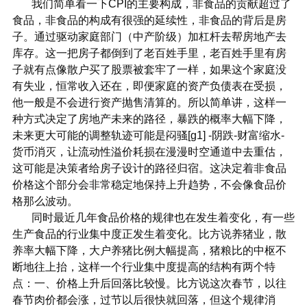
我们简单看一下CPI的主要构成，非食品的贡献超过了
食品，非食品的构成有很强的延续性，非食品的背后是房
子。通过驱动家庭部门（中产阶级）加杠杆去帮房地产去
库存。这一把房子都倒到了老百姓手里，老百姓手里有房
子就有点像散户买了股票被套牢了一样，如果这个家庭没
有失业，恒常收入还在，即便家庭的资产负债表在受损，
他一般是不会进行资产抛售清算的。所以简单讲，这样一
种方式决定了房地产未来的路径，暴跌的概率大幅下降，
未来更大可能的调整轨迹可能是闷骚[g1] -阴跌-财富缩水-
货币消灭，让流动性溢价耗损在漫漫时空通道中去重估，
这可能是决策者给房子设计的路径归宿。这决定着非食品
价格这个部分会非常稳定地保持上升趋势，不会像食品价
格那么波动。
同时最近几年食品价格的规律也在发生着变化，有一些
生产食品的行业集中度正发生着变化。比方说养猪业，散
养率大幅下降，大户养猪比例大幅提高，猪粮比的中枢不
断地往上抬，这样一个行业集中度提高的结构有两个特
点：一、价格上升后回落比较慢。比方说这次春节，以往
春节肉价都会涨，过节以后很快就回落，但这个规律消