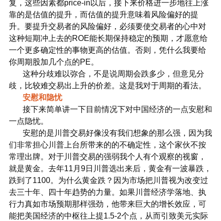
复，这些因素都price-in以后，接下来价格进一步地往上涨
靠的是估值的提升，而估值的提升意味着风险偏好的提
升。要提升交易者的风险偏好，必须要使交易者的心中对
这种短期冲上去的ROE能长期保持稳定的预期，才愿意给
一个更多确定性的事物更高的估值。否则，凭什么我要给
你周期股加几个点的PE。
这种分歧难以弥合，不是说周期会跌多少，但意见分
歧，比较难交易出上升的价差。这是我对于周期的看法。
安慰和隐忧
接下来简单讲一下目前情况下对中国经济的一点安慰和
一点隐忧。
安慰的是川普交易好像没有我们想象的那么强，因为我
们非常担心川普上台所带来的的不确定性，这个家伙不按
常理出牌。对于川普交易的强弱我个人有个观察的视窗，
就是黄金。去年11月9日川普选出来后，黄金有一波暴跌，
跌到了1100。为什么黄金跌？因为市场把川普视为改变过
去三十年、四十年趋势的力量。如果川普经济学落地、执
行力真如市场预期那样强劲，他带来巨大的增长效应，可
能把美国经济的中枢往上提1.5-2个点，从而引致美元实际