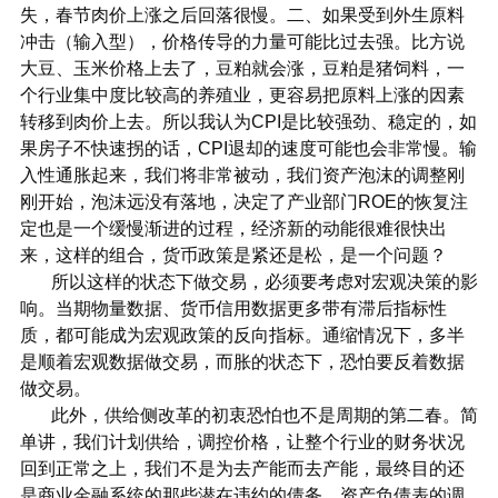
失，春节肉价上涨之后回落很慢。二、如果受到外生原料
冲击（输入型），价格传导的力量可能比过去强。比方说
大豆、玉米价格上去了，豆粕就会涨，豆粕是猪饲料，一
个行业集中度比较高的养殖业，更容易把原料上涨的因素
转移到肉价上去。所以我认为CPI是比较强劲、稳定的，如
果房子不快速拐的话，CPI退却的速度可能也会非常慢。输
入性通胀起来，我们将非常被动，我们资产泡沫的调整刚
刚开始，泡沫远没有落地，决定了产业部门ROE的恢复注
定也是一个缓慢渐进的过程，经济新的动能很难很快出
来，这样的组合，货币政策是紧还是松，是一个问题？
所以这样的状态下做交易，必须要考虑对宏观决策的影
响。当期物量数据、货币信用数据更多带有滞后指标性
质，都可能成为宏观政策的反向指标。通缩情况下，多半
是顺着宏观数据做交易，而胀的状态下，恐怕要反着数据
做交易。
此外，供给侧改革的初衷恐怕也不是周期的第二春。简
单讲，我们计划供给，调控价格，让整个行业的财务状况
回到正常之上，我们不是为去产能而去产能，最终目的还
是商业金融系统的那些潜在违约的债务，资产负债表的调