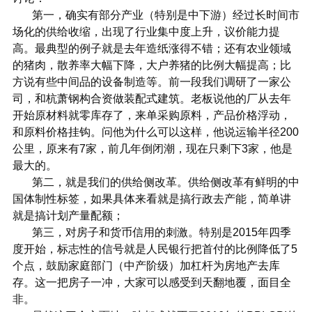
第一，确实有部分产业（特别是中下游）经过长时间市
场化的供给收缩，出现了行业集中度上升，议价能力提
高。最典型的例子就是去年造纸涨得不错；还有农业领域
的猪肉，散养率大幅下降，大户养猪的比例大幅提高；比
方说有些中间品的设备制造等。前一段我们调研了一家公
司，和杭萧钢构合资做装配式建筑。老板说他的厂从去年
开始原材料就零库存了，来单采购原料，产品价格浮动，
和原料价格挂钩。问他为什么可以这样，他说运输半径200
公里，原来有7家，前几年倒闭潮，现在只剩下3家，他是
最大的。
第二，就是我们的供给侧改革。供给侧改革有鲜明的中
国体制性标签，如果具体来看就是搞行政去产能，简单讲
就是搞计划产量配额；
第三，对房子和货币信用的刺激。特别是2015年四季
度开始，标志性的信号就是人民银行把首付的比例降低了5
个点，鼓励家庭部门（中产阶级）加杠杆为房地产去库
存。这一把房子一冲，大家可以感受到天翻地覆，面目全
非。