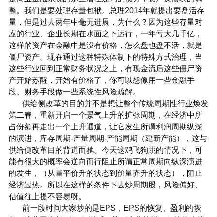
整。我们是要处理存量包袱。总理2014年就提出要盘活存
量，但是过去两年中毫无进展，为什么？因为这些存量对
应的行业、企业长期在水面之下运行，一年亏大几千亿，
这样的资产在金融中是没有价格，怎么盘也盘不活，就是
僵尸资产。现在通过这种特殊体制下的特殊方式治理，当
这些行业回到正常财务状况之上，有现金流后这些僵尸资
产开始苏醒，开始有价格了，你可以想像用一些金融手
段、财务手段做一些系统性风险疏解。
供给侧改革的目的并不是想让整个传统周期性行业焕发
第二春，重新开启一个景气上升的扩张周期，在经济中所
占份额再走出一个上升通道，让它发生所谓利润周期纵深
的演进，库存周期-产量周期-产能周期（建新产能），这与
供给侧改革目的背道而驰。今天这鸡飞狗跳的情况下，可
能有很大的概率会逆向而行阻止所谓正常周期向纵深演进
的发生，（从量平价升的状态到价量齐升的状态），阻止
经济过热。所以在这样的条件下去炒周期股，风险偏好、
估值往上提不容易呀。
前一段时间大家炒的是EPS，EPS的恢复、盈利的恢