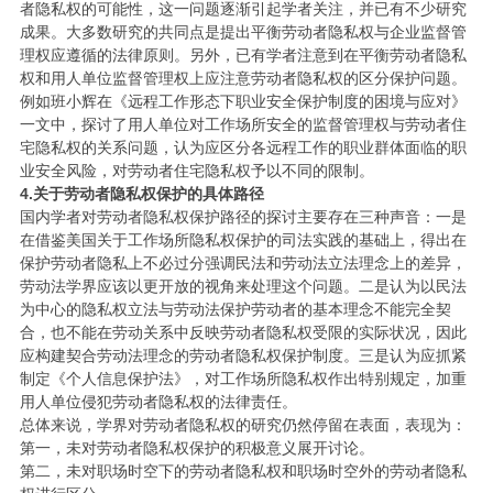
者隐私权的可能性，这一问题逐渐引起学者关注，并已有不少研究
成果。大多数研究的共同点是提出平衡劳动者隐私权与企业监督管
理权应遵循的法律原则。另外，已有学者注意到在平衡劳动者隐私
权和用人单位监督管理权上应注意劳动者隐私权的区分保护问题。
例如班小辉在《远程工作形态下职业安全保护制度的困境与应对》
一文中，探讨了用人单位对工作场所安全的监督管理权与劳动者住
宅隐私权的关系问题，认为应区分各远程工作的职业群体面临的职
业安全风险，对劳动者住宅隐私权予以不同的限制。
4.关于劳动者隐私权保护的具体路径
国内学者对劳动者隐私权保护路径的探讨主要存在三种声音：一是
在借鉴美国关于工作场所隐私权保护的司法实践的基础上，得出在
保护劳动者隐私上不必过分强调民法和劳动法立法理念上的差异，
劳动法学界应该以更开放的视角来处理这个问题。二是认为以民法
为中心的隐私权立法与劳动法保护劳动者的基本理念不能完全契
合，也不能在劳动关系中反映劳动者隐私权受限的实际状况，因此
应构建契合劳动法理念的劳动者隐私权保护制度。三是认为应抓紧
制定《个人信息保护法》，对工作场所隐私权作出特别规定，加重
用人单位侵犯劳动者隐私权的法律责任。
总体来说，学界对劳动者隐私权的研究仍然停留在表面，表现为：
第一，未对劳动者隐私权保护的积极意义展开讨论。
第二，未对职场时空下的劳动者隐私权和职场时空外的劳动者隐私