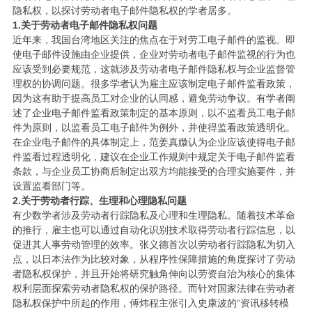
隐私权，以探讨劳动者电子邮件隐私权的学者居多。
1.关于劳动者电子邮件隐私权问题
近年来，我国台湾地区关注的焦点在于对劳工电子邮件的监视。即
使电子邮件设施由企业提供，企业对劳动者电子邮件监视的行为也
应该受到必要规范，这就涉及劳动者电子邮件隐私权与企业监督管
理权的协调问题。很多学者认为雇主应该制定电子邮件监看政策，
因为这有助于提高员工对企业的认同感，避免劳动争议。有学者阐
述了企业电子邮件监看政策制定的基本原则，以不监看员工电子邮
件为原则，以监看员工电子邮件为例外，并使得监看政策透明化。
在企业电子邮件的具体制定上，范姜真媺认为企业应该使得电子邮
件监看过程透明化，建议在企业工作规则中规定关于电子邮件监看
条款，与企业员工协商后制定出双方均能接受的合理实施要件，并
设置监看部门等。
2.关于劳动者行踪、生理和心理隐私问题
有少数学者涉及劳动者行踪隐私及心理和生理隐私。随着技术革命
的推行，雇主也可以通过自动化识别技术取得劳动者行踪信息，以
促进其人事劳动管理的效率。张义德首次以劳动者行踪隐私为切入
点，以日本法作为比较对象，从程序性保障措施的角度探讨了劳动
者隐私权保护，并且开始将研究触角伸向以劳资自治为核心的集体
权利层面探索劳动者隐私权的保护路径。而针对国家法律在劳动者
隐私权保护中所起的作用，傅炜程主张引入史康波的“资讯移转模