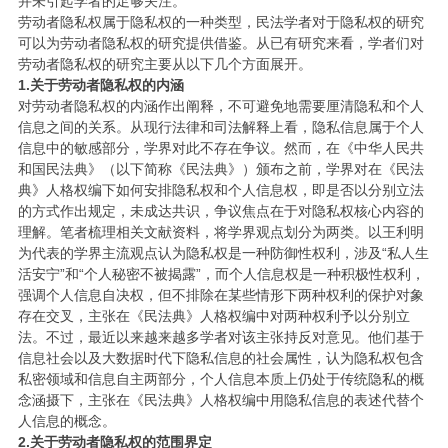
并未引起学者的足够关注。
劳动者隐私权属于隐私权的一种类型，民法学者对于隐私权的研究
可以为劳动者隐私权的研究提供借鉴。从已有研究来看，学者们对
劳动者隐私权的研究主要从以下几个方面展开。
1.关于劳动者隐私权的内涵
对劳动者隐私权的内涵作出阐释，不可避免地需要厘清隐私和个人
信息之间的关系。从现行法律和司法解释上看，隐私信息属于个人
信息中的敏感部分，学界对此不存在争议。然而，在《中华人民共
和国民法典》（以下简称《民法典》）颁布之前，学界对在《民法
典》人格权编下如何安排隐私权和个人信息权，即是否以分别立法
的方式作出规定，未成达共识，争议焦点在于对隐私权核心内容的
理解。笔者梳理相关文献资料，将学界观点划分为两类。以王利明
为代表的学界主流观点认为隐私权是一种防御性权利，涉及“私人生
活安宁”和“个人秘密不被揭露”，而个人信息权是一种积极性权利，
强调个人信息自决权，但不排除在某些情形下两种权利的保护对象
存在交叉，主张在《民法典》人格权编中对两种权利予以分别立
法。不过，最近以来越来越多学者对该主张持反对意见。他们基于
信息社会以及大数据时代下隐私信息的社会属性，认为隐私权包含
私密领域和信息自主两部分，个人信息本质上仍处于传统隐私的概
念涵摄下，主张在《民法典》人格权编中用隐私信息的表述代替个
人信息的概念。
2.关于劳动者隐私权的范围界定