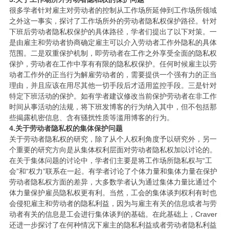
很多学者针对雇主对劳动者的控制从工作场所延伸到工作场所领域
之外这一事实，探讨了工作场所外的劳动者隐私权保护路径。针对
下班后劳动者隐私权保护的具体路径，学者们提出了以下对策。一
是由雇主和劳动者协商确定雇主可以介入劳动者工作外隐私的具体
范围。二是双重保护机制，即劳动者在工作之外享受全面的隐私权
保护，劳动者在工作中享有有限的隐私权保护。任何时候雇主以劳
动者工作外的正当行为解雇劳动者的，需要提供一个强有力的正当
理由，并且应该在用尽其他一切手段后才适用监控手段。三是针对
特定下班活动的保护。如有学者建议修改当前保护劳动者在非工作
时间从事活动的法规，将下班发博客的行为纳入其中，但不包括那
些揭露机密信息、含有骚扰性质等滥用博客的行为。
4.关于劳动者隐私权的集体保护问题
关于劳动者隐私权的研究，除了从个人权利角度予以研究外，另一
个重要的研究方向是从集体权利层面对劳动者隐私权加以讨论的。
在关于集体问题的讨论中，学者们主要是将工作场所隐私权与“工
会”和“权力”联系在一起。有学者讨论了个体力量和集体力量在保护
劳动者隐私权方面的差异，大多数学者认为通过集体力量比通过个
体力量保护雇员隐私权更有利。当然，工会的集体谈判权利有时也
会侵犯雇主和劳动者的隐私利益，因为与雇主有关的信息或者与劳
动者有关的信息是工会进行集体谈判的基础。在此基础上，Craver
还进一步探讨了在何种情况下雇主的隐私利益或者劳动者隐私利益