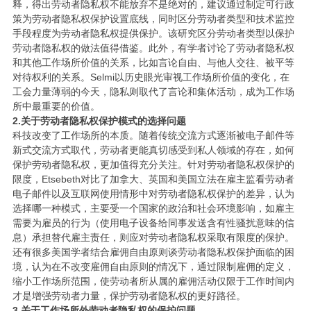
释，得出劳动者隐私权不能放弃不是绝对的，建议通过制定可行政
策为劳动者隐私权保护设置底线，同时区分劳动者类型和技术监控
手段程度为劳动者隐私权提供保护。该研究区分劳动者类型以保护
劳动者隐私权的做法值得借鉴。此外，有学者讨论了劳动者隐私权
和其他工作场所价值的关系，比如言论自由、与他人交往、被平等
对待权利的关系。Selmi以历史眼光审视工作场所价值的变化，在
工会力量薄弱的今天，隐私则取代了言论和集体活动，成为工作场
所中最重要的价值。
2.关于劳动者隐私权保护模式的选择问题
科技改变了工作场所的本质。随着传统交流方式逐渐被电子邮件等
新式交流方式取代，劳动者更能真切感受到私人领域的存在，如何
保护劳动者隐私权，更加值得充分关注。针对劳动者隐私权保护的
限度，Etsebeth对比了加拿大、英国和美国立法在雇主监看劳动者
电子邮件以及互联网使用情形中对劳动者隐私权保护的差异，认为
选择哪一种模式，主要受一个国家的政治和社会环境影响，如雇主
需要为雇员的行为（使用电子设备给同事发送含有性骚扰意味的信
息）承担替代雇主责任，则应对劳动者隐私权采取有限度的保护。
还有很多美国学者结合雇佣自由原则谈劳动者隐私权保护面临的困
境，认为在不改变雇佣自由原则的情况下，通过限制雇佣的定义，
缩小工作场所范围，使劳动者所从属的雇佣活动仅限于工作时间内
才是增强劳动者力量，保护劳动者隐私权的更好路径。
3.关于工作场所外劳动者隐私权的保护问题