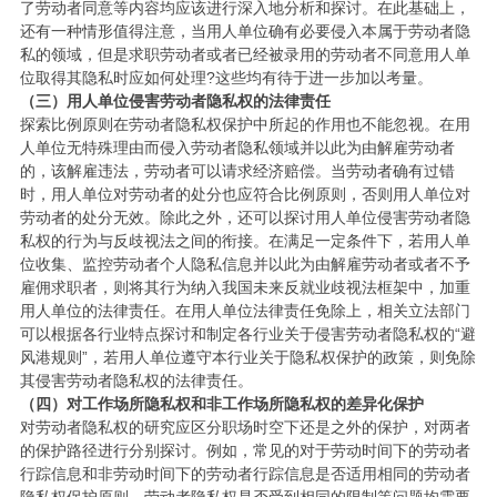
了劳动者同意等内容均应该进行深入地分析和探讨。在此基础上，
还有一种情形值得注意，当用人单位确有必要侵入本属于劳动者隐
私的领域，但是求职劳动者或者已经被录用的劳动者不同意用人单
位取得其隐私时应如何处理?这些均有待于进一步加以考量。
（三）用人单位侵害劳动者隐私权的法律责任
探索比例原则在劳动者隐私权保护中所起的作用也不能忽视。在用
人单位无特殊理由而侵入劳动者隐私领域并以此为由解雇劳动者
的，该解雇违法，劳动者可以请求经济赔偿。当劳动者确有过错
时，用人单位对劳动者的处分也应符合比例原则，否则用人单位对
劳动者的处分无效。除此之外，还可以探讨用人单位侵害劳动者隐
私权的行为与反歧视法之间的衔接。在满足一定条件下，若用人单
位收集、监控劳动者个人隐私信息并以此为由解雇劳动者或者不予
雇佣求职者，则将其行为纳入我国未来反就业歧视法框架中，加重
用人单位的法律责任。在用人单位法律责任免除上，相关立法部门
可以根据各行业特点探讨和制定各行业关于侵害劳动者隐私权的“避
风港规则”，若用人单位遵守本行业关于隐私权保护的政策，则免除
其侵害劳动者隐私权的法律责任。
（四）对工作场所隐私权和非工作场所隐私权的差异化保护
对劳动者隐私权的研究应区分职场时空下还是之外的保护，对两者
的保护路径进行分别探讨。例如，常见的对于劳动时间下的劳动者
行踪信息和非劳动时间下的劳动者行踪信息是否适用相同的劳动者