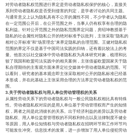
对劳动者隐私权范围进行界定是劳动者隐私权保护的核心，直接关
系到劳动者隐私权是否受到侵害的判定，是学者讨论的共同主题。
与通常意义上认为隐私具有不公开的属性不同，不少学者认为隐私
在一定范围公开后，在公开范围之外，当事人仍有权享有合理的隐
私利益。针对公开范围之外的隐私范围界定问题，房绍坤教授基于
隐私的社会属性对隐私公开的绝对标准予以批判，主张采取“隐私的
相对公开标准”和“场景理念”来界定隐私的合理范围。王健对隐私权
范围的界定不仅是基于中国司法实践的归纳，还有着比较法上的考
量。他首次以社交媒体中劳动者隐私权为具体研究对象，梳理和比
较了我国和欧盟司法实践中的相关案例，主张借鉴欧盟国家关于隐
私合理期待的主客观方面来界定社交媒体中劳动者隐私的范围。可
以看到，研究者的基本观念即主张采取相对公开的隐私标准已经基
本形成，并在此基础上主张采用合理的方法界定劳动者隐私权的范
围。
3.关于劳动者隐私权与用人单位劳动管理权的关系
从属性劳动关系下的劳动者隐私权与一般公民隐私权相比具有特殊
性。劳动者隐私权对应的是用人单位基于劳动管理权而产生的知情
权，两者之间是此消彼长的关系。出于经济利益的差异以及劳动者
隐私权、用人单位监督管理权的不同权利特点以及法律制度不健全
等原因，用人单位知情权与劳动者隐私权在招聘环节和工作环节均
可能发生冲突。信息技术的发展，进一步增加了用人单位侵犯劳动