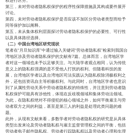
权进行区分。
第三，未对劳动者隐私权保护的程序性保障措施及其构成要件展开
讨论。
第四，未对劳动者隐私权保护是否应该不加区分劳动者类型而给予
同等保护加以阐释。
第五，未从集体权利层面探讨劳动者隐私权保护的必要性、可行性
以及具体路径选择。
（二）中国台湾地区研究现状
笔者在“月旦知识库”中通过输入关键词“劳动者隐私权”检索到我国台
湾地区涉及劳动者隐私保护的文献有7篇。总体而言，台湾地区学
者对这一领域也未予以足够关注。与大陆学者观点相同，认为传统
意义上的隐私权强调的是不受他人打扰的权利。但随着科技的发
展，台湾地区学者以及台湾地区司法实践认为隐私权除消极权利之
外，还包括资讯自主等积极权利。与此同时，台湾地区学者也意识
到了从属性劳动关系中劳动者隐私权的特殊性，并注意到劳动者隐
私权保护可能具有涉他性，体现在反歧视领域和集体劳动法领域。
为此，在隐私权绝对不得侵犯的核心领域之外，如何平衡雇主与劳
动者双方之间的利益，甚至是第三人的利益是处理此类问题的难
题。
此外，从现有文献来看，多数学者对劳动者隐私权的研究是从具体
类型出发来论及劳动者隐私权与雇主监督管理权之间的平衡，包括
劳动者电子邮件隐私权、劳动者行踪隐私权以及劳动者心理和生理