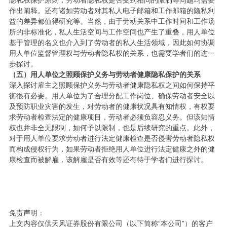
隐私权保护原则，劳动者隐私权是否受到相同的限制等问题均需要
作出阐释。还有诸如劳动者对其私人电子邮箱和工作邮箱的隐私利
益的差异都值得研究等。当然，由于劳动关系中工作时间和工作场
所的非标准化，私人生活空间与工作空间也产生了重叠，用人单位
基于管理的名义也介入到了劳动者的私人生活领域，因此如何协调
用人单位监督管理权与劳动者隐私权的关系，也需要学者们的进一
步探讨。
（五）用人单位之照顾保护义务与劳动者健康隐私保护的关系
深入探讨雇主之照顾保护义务与劳动者健康隐私权之间如何保持平
衡很有必要。用人单位为了合理分配工作岗位、确保劳动者安全以
及预防职业灾害的发生，对劳动者的健康状况具有知情权，有权要
求劳动者检查法定的健康项目，劳动者必须负容忍义务。但该知情
权也并非全无限制，如何予以限制，也是后续研究的重点。此外，
对于用人单位要求劳动者进行法定健康检查是否侵害劳动者隐私权
而构成侵权行为，如果劳动者拒绝用人单位进行法定健康之外的健
康检查而被解雇，该解雇是否有效等还有待于学者们进行探讨。
免责声明：
上文内容仅供天风证券股份有限公司（以下简称“本公司”）的客户