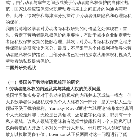
式”，由劳动者与雇主之间形成关于劳动者隐私权保护的自律性规
范，国家法律应该保障求职劳动者与雇主之间正常的沟通协商程
序。此外，徐婉宁和郑津津分别探讨了劳动者健康隐私和心理隐私
的保护。
我国台湾地区学者对劳动者隐私权研究的可借鉴之处体现在：首
先，肯定了劳动者隐私权保护的重要性，有助于减少企业制定劳动
者隐私权保护政策的抵触心理。其次，对劳动者隐私权保护之程序
性保障措施研究较为充分。最后，不局限于从个体权利视角寻求劳
动者隐私权保护路径，且部分学者已经开始探索从集体权利视角为
劳动者隐私权提供保护。
二
国外研究现状
（一）美国关于劳动者隐私梳理的研究
1.劳动者隐私权的内涵及其与其他人权的关系问题
美国学界和实务界对于劳动者隐私权的内涵并未形成统一概念，但
大多数学者认为隐私权作为个人人格权的一部分，是关于私人生活
领域不受干扰的权利。Yanisky-Ｒavid通过“气球理论”来形象地说明
个人无论走到哪，无论是公共领域，还是数字化领域，都拥有一个
私人领域。该私人领域还意味着有选择性披露权利，个人隐私可以
仅向特定的人开放而不对另一部分人开放。针对该“私人领域”能否
放弃以换取更多补偿，Levinson从正反两面对这一问题进行了阐