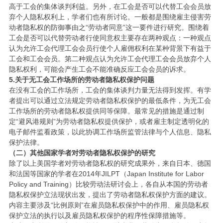
高于工会的集体谈判利益。另外，在工会是否可以代替工会会员放
弃个人隐私权利上，学者们也有所讨论。一般都是围绕雇主侵害劳
动者隐私权的防御事由之“劳动者同意”这一要件进行研究。围绕着
工会是否可以代替劳动者行使同意权主要存在两种观点：一种观点
认为允许工会代理工会会员行使个人雇佣权利在某种背景下有益于
工会和工会会员。第二种观点认为允许工会代理工会会员放弃个人
隐私权利，可能会产生工会不能准确反应工会会员的诉求。
5.关于无工会工作场所的劳动者隐私权保护问题
在没有工会的工作场所，工会的集体谈判力量无法得到发挥。有学
者提出可以通过立法规定劳动者隐私权保护的最低条件，为无工会
工作场所的劳动者隐私权提供同等保障。最常见的措施是通过制
定“避风港规则”为劳动者隐私权提供保护，或者雇主制定透明化的
电子邮件监看政策，以此协调工作场所监管法律与个人信息、隐私
保护法律。
（二）其他国家学者对劳动者隐私权保护的研究
除了以上美国学者对劳动者隐私权的研究成果外，来自日本、德国
和法国等国家的学者在2014年JILPT（Japan Institute for Labor
Policy and Training）比较劳动法研讨会上，各自从本国的劳动者
隐私权保护立法现状出发，提出了劳动者隐私权保护方面的建议。
内容主要涉及“比例原则”在雇员隐私权保护中的作用、雇员隐私权
保护立法的执行以及雇员隐私权保护的程序性保障措施等。