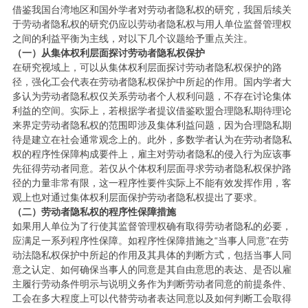
借鉴我国台湾地区和国外学者对劳动者隐私权的研究，我国后续关
于劳动者隐私权的研究仍应以劳动者隐私权与用人单位监督管理权
之间的利益平衡为主线，对以下几个议题给予重点关注。
（一）从集体权利层面探讨劳动者隐私权保护
在研究视域上，可以从集体权利层面探讨劳动者隐私权保护的路
径，强化工会代表在劳动者隐私权保护中所起的作用。国内学者大
多认为劳动者隐私权仅关系劳动者个人权利问题，不存在讨论集体
利益的空间。实际上，若根据学者提议借鉴欧盟合理隐私期待理论
来界定劳动者隐私权的范围即涉及集体利益问题，因为合理隐私期
待是建立在社会通常观念上的。此外，多数学者认为在劳动者隐私
权的程序性保障构成要件上，雇主对劳动者隐私的侵入行为应该事
先征得劳动者同意。若仅从个体权利层面寻求劳动者隐私权保护路
径的力量非常有限，这一程序性要件实际上不能有效发挥作用，客
观上也对通过集体权利层面保护劳动者隐私权提出了要求。
（二）劳动者隐私权的程序性保障措施
如果用人单位为了行使其监督管理权确有取得劳动者隐私的必要，
应满足一系列程序性保障。如程序性保障措施之“当事人同意”在劳
动法隐私权保护中所起的作用及其具体的判断方式，包括当事人同
意之认定、如何确保当事人的同意是其自由意思的表达、是否以雇
主履行劳动条件明示与说明义务作为判断劳动者同意的前提条件、
工会在多大程度上可以代替劳动者表达同意以及如何判断工会取得