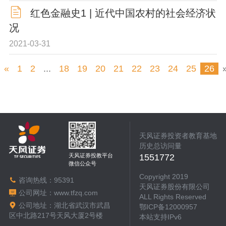
红色金融史1 | 近代中国农村的社会经济状
况
2021-03-31
«
1
2
...
18
19
20
21
22
23
24
25
26
天风证券投资者教育基地
历史总访问量
天风证券投教平台
1551772
微信公众号
Copyright 2019
咨询热线：
95391
天风证券股份有限公司
公司网址：
www.tfzq.com
ALL Rights Reserved
公司地址：湖北省武汉市武昌
鄂ICP备12000957
区中北路217号天风大厦2号楼
本站支持IPv6