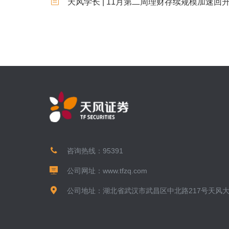
天风学长 | 11月第二周理财存续规模加速回
咨询热线：
95391
公司网址：
www.tfzq.com
公司地址：湖北省武汉市武昌区中北路217号天风大