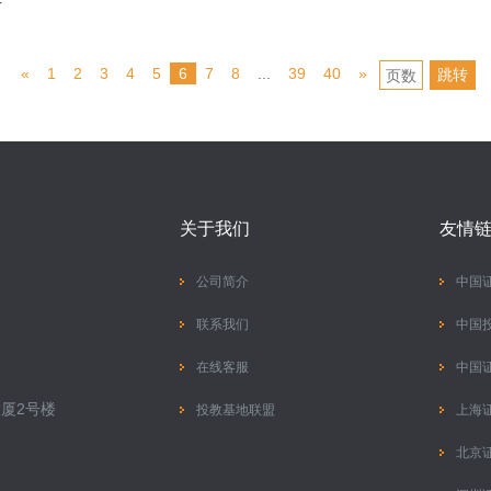
升
«
1
2
3
4
5
6
7
8
...
39
40
»
跳转
关于我们
友情
公司简介
中国
联系我们
中国
在线客服
中国
厦2号楼
投教基地联盟
上海
北京