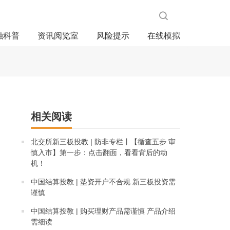
融科普
资讯阅览室
风险提示
在线模拟
相关阅读
北交所新三板投教 | 防非专栏丨【循查五步 审
慎入市】第一步：点击翻面，看看背后的动
机！
中国结算投教 | 垫资开户不合规 新三板投资需
谨慎
中国结算投教 | 购买理财产品需谨慎 产品介绍
需细读