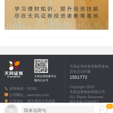
天风证券投资者教育基地
历史总访问量
天风证券投教平台
1551772
微信公众号
Copyright 2019
咨询热线：
95391
天风证券股份有限公司
公司网址：
www.tfzq.com
ALL Rights Reserved
公司地址：湖北省武汉市武昌
鄂ICP备12000957
区中北路217号天风大厦2号楼
0
本站支持IPv6