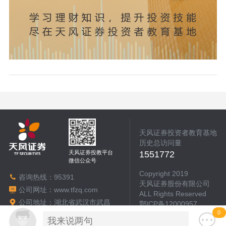
天风证券投资者教育基地
历史总访问量
天风证券投教平台
1551772
微信公众号
Copyright 2019
咨询热线：
95391
天风证券股份有限公司
公司网址：
www.tfzq.com
ALL Rights Reserved
公司地址：湖北省武汉市武昌
鄂ICP备12000957
区中北路217号天风大厦2号楼
0
本站支持IPv6