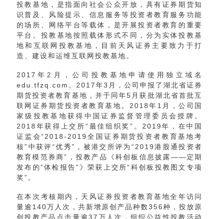
投教基地，是指面向社会公众开放，具有证券期货知
识普及、风险提示、信息服务等投资者教育服务功能
的场所、网络平台等载体，是开展投资者教育的重要
平台。投教基地按照载体形式不同，分为实体投教基
地和互联网投教基地，目前天风证券主要致力于打
造、建设和运维互联网投教基地。
2017年2月，公司投教基地申请使用独立域名
edu.tfzq.com。2017年3月，公司申报了湖北省证券
期货投资者教育基地，并于同年5月获批湖北省首批互
联网证券期货投资者教育基地。2018年1月，公司国
家级投教基地获得中国证券监督管理委员会授牌。
2018年获得上交所“最佳组织奖”。2019年，在中国
证监会“2018-2019全国证券期货投资者教育基地考
核”中获评“优秀”，被港交所评为“2019港股通投资者
教育模范券商”，投教产品《科创板信息披露——定期
发布的“体检报告”》荣获上交所“科创板投教图文专项
奖”。
在本次考核期内，天风证券投资者教育基地全年访问
量逾140万人次，共新增原创产品种数356种，投放原
创投教产品点击量逾37万人次，组织公益性投教活动