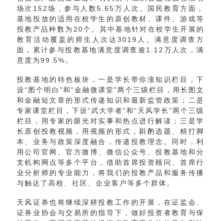
场次152场，参与人数5.65万人次。国民教育方面，
基地投放的适用在校学生的原创教材、课件、游戏等
投教产品种数为20个。其中基地针对在校学生开展的
教育活动覆盖的师生人次达3019人。满意度调查方
面，累计参与投教基地满意度调查逾1.12万人次，满
意度为99.5%。
投教基地的特色板块，一是学长带你涨知识栏目，下
设“图个明白”和“金融微课堂”两个三级栏目，用长图文
和金融短文章的形式传递知识和最新监管政策；二是
专家课堂栏目，下设“武大学者”和“天风学长”两个三级
栏目，用专家的眼光对实事和热点进行解读；三是学
长原创投教视频，用视频的形式，斟酌选题、精打脚
本、业务与政策深度融合，传递投教理念。同时，利
用公司官网、官方微博、微信公众号、投教基地和分
支机构网点等多个平台，借助首席投资顾问、首席行
业分析师的专业能力，将我们的投教产品和服务传播
与触达了高校、社区、企业客户等多个群体。
天风证券也将继续深耕投教工作的开展，在证监会、
证券业协会与交易所的指导下，做好投资者教育与保