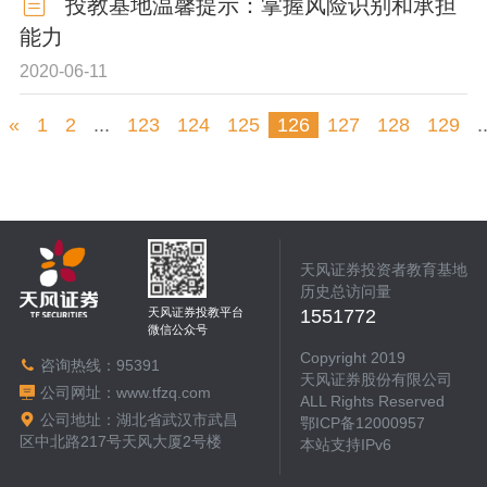
投教基地温馨提示：掌握风险识别和承担
能力
2020-06-11
«
1
2
...
123
124
125
126
127
128
129
.
天风证券投资者教育基地
历史总访问量
天风证券投教平台
1551772
微信公众号
Copyright 2019
咨询热线：
95391
天风证券股份有限公司
公司网址：
www.tfzq.com
ALL Rights Reserved
公司地址：湖北省武汉市武昌
鄂ICP备12000957
区中北路217号天风大厦2号楼
本站支持IPv6