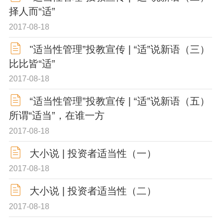
择人而“适”
2017-08-18
"适当性管理”投教宣传 | “适”说新语（三）
比比皆“适”
2017-08-18
“适当性管理”投教宣传 | “适”说新语（五）
所谓“适当”，在谁一方
2017-08-18
大小说 | 投资者适当性（一）
2017-08-18
大小说 | 投资者适当性（二）
2017-08-18