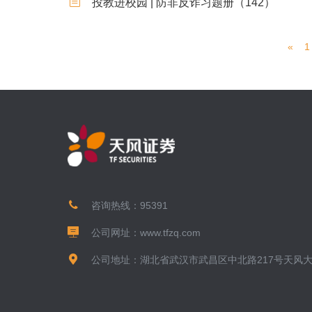
投教进校园 | 防非反诈习题册（142）
«
1
咨询热线：
95391
公司网址：
www.tfzq.com
公司地址：湖北省武汉市武昌区中北路217号天风大