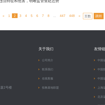
交易违法特征和危害，明晰监管查处态势
«
1
2
3
4
5
6
7
8
...
447
448
»
跳转
关于我们
友情
公司简介
中国
联系我们
中国
在线客服
中国
厦2号楼
投教基地联盟
上海
北京