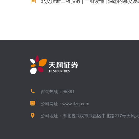
北交所新三板投教 | 一图读懂 | 洞悉内幕
咨询热线：
95391
公司网址：
www.tfzq.com
公司地址：湖北省武汉市武昌区中北路217号天风大