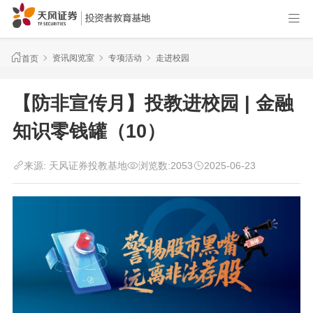
资讯阅览室
专项活动
走进校园
首页
【防非宣传月】投教进校园 | 金融
知识零钱罐（10）
来源:
天风证券投教基地
浏览数:
2053
2025-06-23