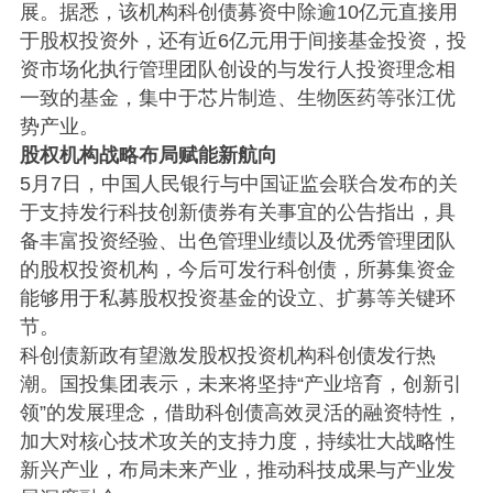
展。据悉，该机构科创债募资中除逾10亿元直接用
于股权投资外，还有近6亿元用于间接基金投资，投
资市场化执行管理团队创设的与发行人投资理念相
一致的基金，集中于芯片制造、生物医药等张江优
势产业。
股权机构战略布局赋能新航向
5月7日，中国人民银行与中国证监会联合发布的关
于支持发行科技创新债券有关事宜的公告指出，具
备丰富投资经验、出色管理业绩以及优秀管理团队
的股权投资机构，今后可发行科创债，所募集资金
能够用于私募股权投资基金的设立、扩募等关键环
节。
科创债新政有望激发股权投资机构科创债发行热
潮。国投集团表示，未来将坚持“产业培育，创新引
领”的发展理念，借助科创债高效灵活的融资特性，
加大对核心技术攻关的支持力度，持续壮大战略性
新兴产业，布局未来产业，推动科技成果与产业发