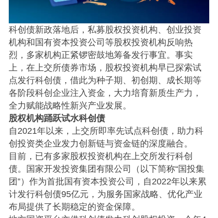
科创债新政落地后，私募股权投资机构、创业投资
机构和国有资本投资公司等股权投资机构反响热
烈，多家机构正紧锣密鼓地筹备发行事宜。事实
上，在上交
所债券市场
，股权投资机构早已探索试
点发行科创债，借此为种子期、初创期、
成长期等
各
阶段科创企业注入资金，大力培育新质生产力，
全力赋能战略性新兴产业发展。
股权机构踊跃试水科创债
自2021年以来，上交所即率先试点科创债，助力科
创投资类企业发力创新链与资金链的深度融合。
目前，已有多家股权投资机构在上交所发行科创
债。国家开发投资集团有限公司（以下简称“国投集
团”）作为首批国有资本投资公司，自2022年以来累
计发行科创债95亿元，为服务国家战略、优化产业
布局提供了长期稳定的资金保障。