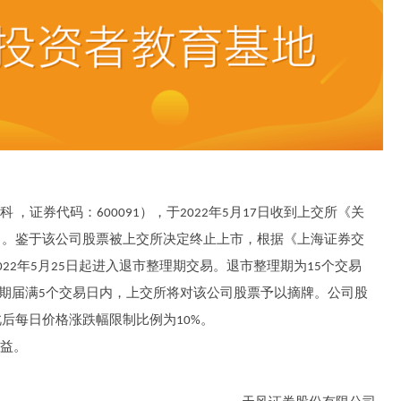
，证券代码：600091），于2022年5月17日收到上交所《关
》。鉴于该公司股票被上交所决定终止上市，根据《上海证券交
22年5月25日起进入退市整理期交易。退市整理期为15个交易
整理期届满5个交易日内，上交所将对该公司股票予以摘牌。公司股
后每日价格涨跌幅限制比例为10%。
益。