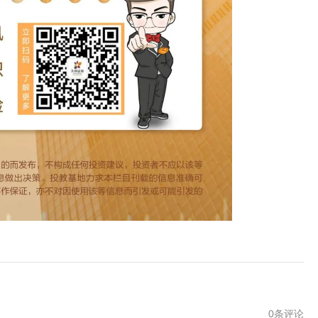
0
条评论