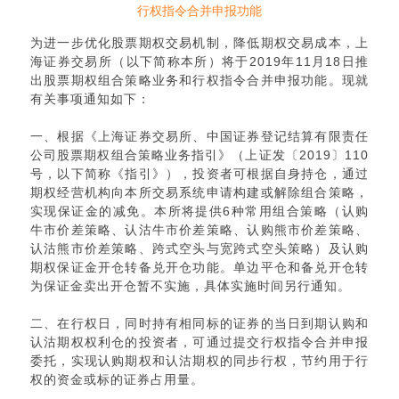
行权指令合并申报功能
为进一步优化股票期权交易机制，降低期权交易成本，上
海证券交易所（以下简称本所）将于2019年11月18日推
出股票期权组合策略业务和行权指令合并申报功能。现就
有关事项通知如下：
一、根据《上海证券交易所、中国证券登记结算有限责任
公司股票期权组合策略业务指引》（上证发〔2019〕110
号，以下简称《指引》），投资者可根据自身持仓，通过
期权经营机构向本所交易系统申请构建或解除组合策略，
实现保证金的减免。本所将提供6种常用组合策略（认购
牛市价差策略、认沽牛市价差策略、认购熊市价差策略、
认沽熊市价差策略、跨式空头与宽跨式空头策略）及认购
期权保证金开仓转备兑开仓功能。单边平仓和备兑开仓转
为保证金卖出开仓暂不实施，具体实施时间另行通知。
二、在行权日，同时持有相同标的证券的当日到期认购和
认沽期权权利仓的投资者，可通过提交行权指令合并申报
委托，实现认购期权和认沽期权的同步行权，节约用于行
权的资金或标的证券占用量。